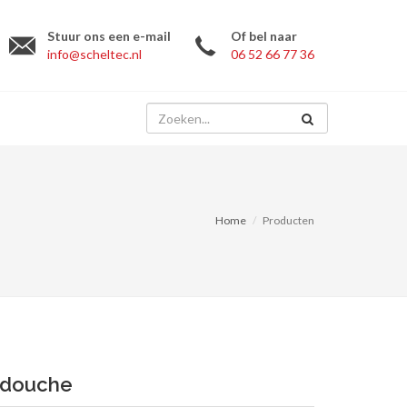
Stuur ons een e-mail
Of bel naar
info@scheltec.nl
06 52 66 77 36
Home
Producten
ndouche