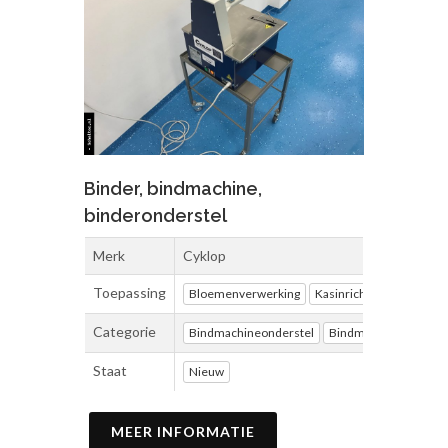
Binder, bindmachine,
binderonderstel
Merk
Cyklop
Toepassing
Bloemenverwerking
Kasinrichting
Magazijn
Categorie
Bindmachineonderstel
Bindmachines
Staat
Nieuw
MEER INFORMATIE